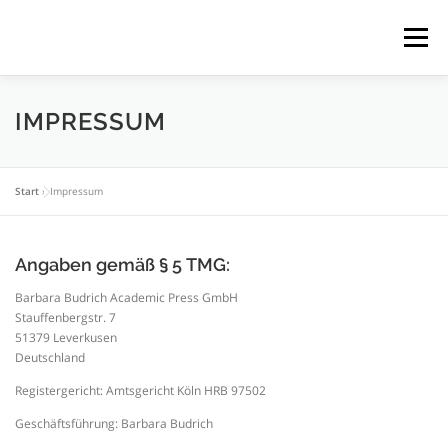
Zum
Inhalt
Menü
springen
ÜBER UNS
PUBLIZIEREN
IMPRESSUM
DATENSCHUTZERKLÄRUNG
IMPRESSUM
Start
»
Impressum
Angaben gemäß § 5 TMG:
Barbara Budrich Academic Press GmbH
Stauffenbergstr. 7
51379 Leverkusen
Deutschland
Registergericht: Amtsgericht Köln HRB 97502
Geschäftsführung: Barbara Budrich