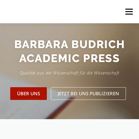
Zum
Inhalt
Menü
springen
ÜBER UNS
PUBLIZIEREN
BARBARA BUDRICH
ACADEMIC PRESS
DATENSCHUTZERKLÄRUNG
IMPRESSUM
Qualität aus der Wissenschaft für die Wissenschaft
ÜBER UNS
JETZT BEI UNS PUBLIZIEREN